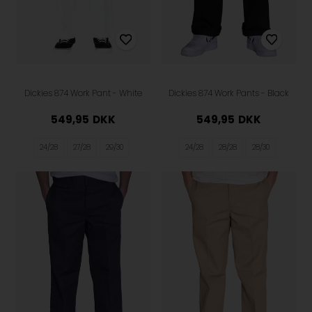
Dickies 874 Work Pant - White
Dickies 874 Work Pants - Black
549,95
DKK
549,95
DKK
24/28
27/28
29/30
24/28
28/28
28/30