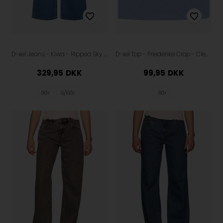
D-xel Jeans - Kiwa - Ripped Sky Blue
D-xel Top - Friederike Crop - Clear Blue
329,95
DKK
99,95
DKK
8år
9/10år
8år