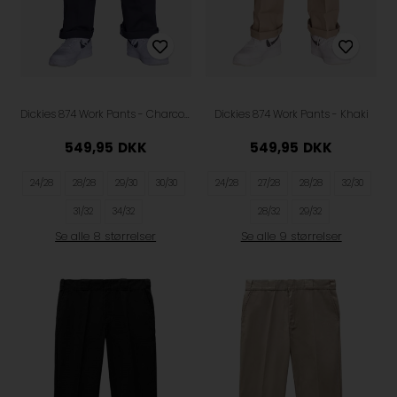
Dickies 874 Work Pants - Charcoal
Dickies 874 Work Pants - Khaki
549,95
DKK
549,95
DKK
24/28
28/28
29/30
30/30
24/28
27/28
28/28
32/30
31/32
34/32
28/32
29/32
Se alle 8 størrelser
Se alle 9 størrelser