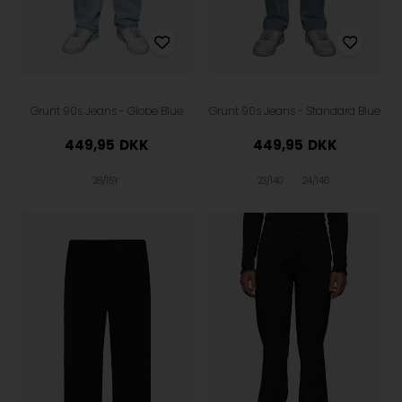
Grunt 90s Jeans - Globe Blue
Grunt 90s Jeans - Standard Blue
449,95
DKK
449,95
DKK
28/15Y
23/140
24/146