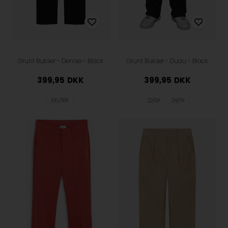
Grunt Bukser - Denise - Black
Grunt Bukser - Dudu - Black
399,95
DKK
399,95
DKK
XXL/18Y
22/9Y
24/11Y