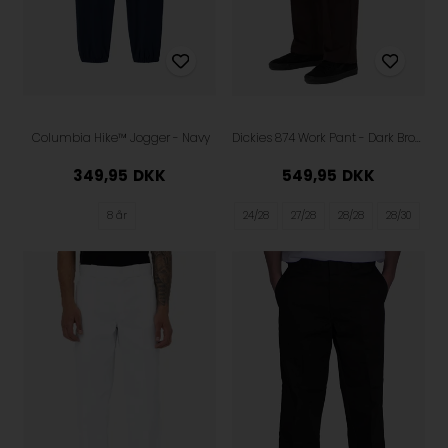
Columbia Hike™ Jogger - Navy
Dickies 874 Work Pant - Dark Brown
349,95
DKK
549,95
DKK
8 år
24/28
27/28
28/28
28/30