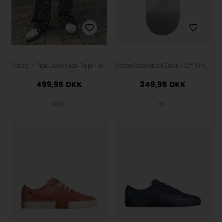
Fraizer - Pige Jeans Lav Talje - Malou - Leopard Print
Globe Goodstock Deck - Off White
499,95
DKK
349,95
DKK
29/16Y
8.0