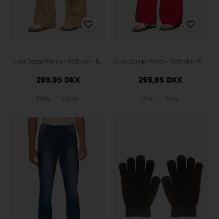
D-xel Cargo Pants - Natasja - Beige
D-xel Cargo Pants - Natasja - Red
299,95
DKK
299,95
DKK
11/12år
15/16år
9/10år
11/12år