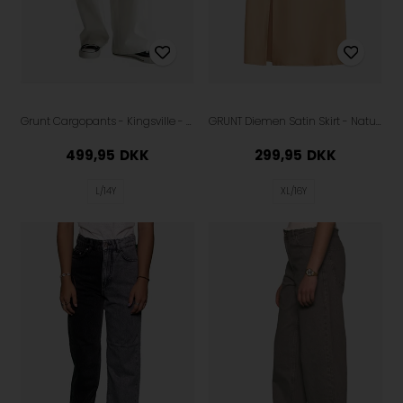
Grunt Cargopants - Kingsville - White
GRUNT Diemen Satin Skirt - Nature
499,95
DKK
299,95
DKK
L/14Y
XL/16Y