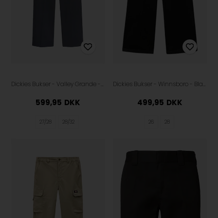
Dickies Bukser - Valley Grande - Charcoal Grey
Dickies Bukser - Winnsboro - Black
599,95
DKK
499,95
DKK
27/28
28/32
26
28