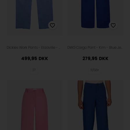
Dickies Work Pants - Elizaville - Allure
DWG Cargo Pant - Kim - Blue Jewel
499,95
DKK
279,95
DKK
27
11/12år