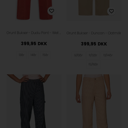
Grunt Bukser - Dudu Pant - Wet Clay
Grunt Bukser - Duncan - Oatmilk
399,95
DKK
399,95
DKK
13år
14år
15år
9/10år
11/12år
13/14år
15/16år