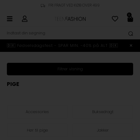
KUNDESERVICE - +45 23 48 10 99
0
🇩🇰 Fødselsdagsfest - SPAR MIN. -40% på ALT 🇩🇰
Filtrer visning
PIGE
Accessories
Buksedragt
Hør til pige
Jakker