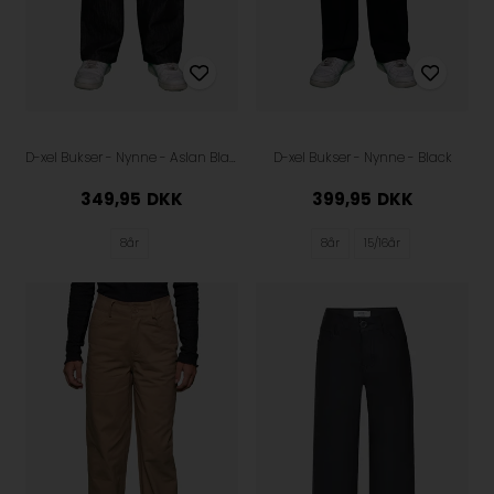
D-xel Bukser - Nynne - Aslan Black Denim
D-xel Bukser - Nynne - Black
349,95
DKK
399,95
DKK
8år
8år
15/16år