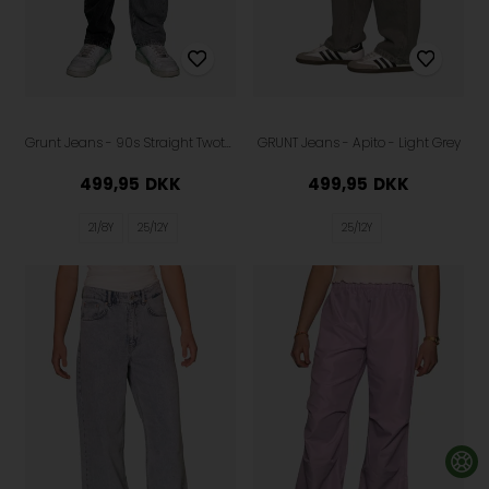
Grunt Jeans - 90s Straight Twotone - Black
GRUNT Jeans - Apito - Light Grey
499,95
DKK
499,95
DKK
21/8Y
25/12Y
25/12Y