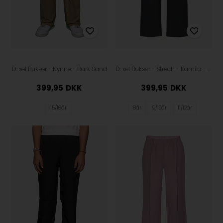
D-xel Bukser - Nynne - Dark Sand
D-xel Bukser - Strech - Kamila - Black
399,95
DKK
399,95
DKK
15/16år
8år
9/10år
11/12år