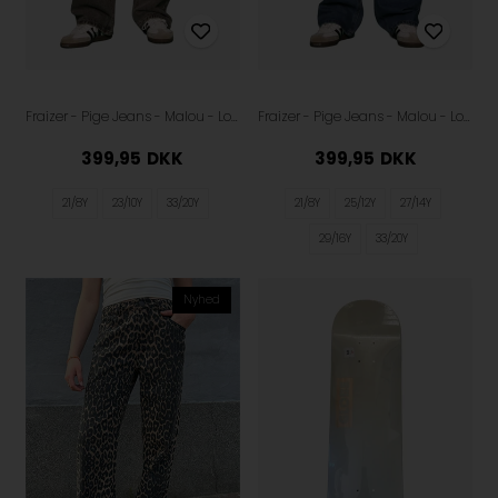
Fraizer - Pige Jeans - Malou - Low waist - Grey
Fraizer - Pige Jeans - Malou - Low Waist - Retro Blue
399,95
DKK
399,95
DKK
21/8Y
23/10Y
33/20Y
21/8Y
25/12Y
27/14Y
29/16Y
33/20Y
Nyhed