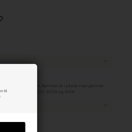
er her i en flot grøn. Remmen er i plastik med glimmer.
n til
 i dobbelt størrelser 36/37, 38/39 og 40/41.
.