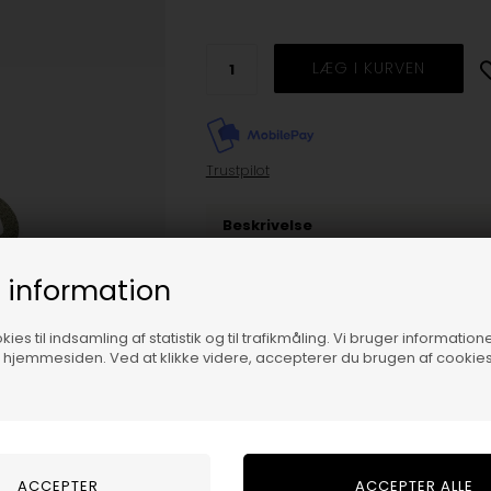
Trustpilot
Beskrivelse
Rosemunde Slippers With Glitter
 information
Smarte slippers fra Rosemunde. De komm
ies til indsamling af statistik og til trafikmåling. Vi bruger informatione
Perfekte og lige til at hoppe i! De kører
f hjemmesiden. Ved at klikke videre, accepterer du brugen af cookies
Størrelsesguide
Varenummer:
H0039greengarden