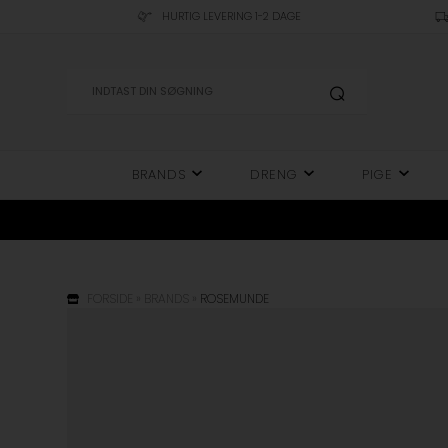
HURTIG LEVERING 1-2 DAGE
BRANDS
DRENG
PIGE
FORSIDE
»
BRANDS
»
ROSEMUNDE