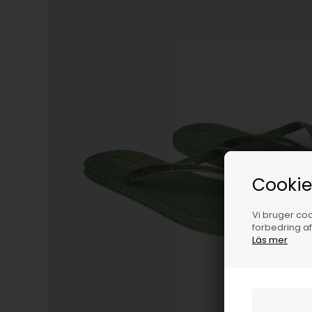
Cookie
Vi bruger cook
forbedring a
Läs mer