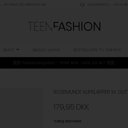
FRI FRAGT VED KØB OVER 499
KUNDESERVICE - +45 23 48 
SKATE
BAGGY JEANS
BESTSELLERS TIL DRENGE
🇩🇰 Fødselsdagsfest - SPAR MIN. -40% på ALT 🇩🇰
ROSEMUNDE KLIPKLAPPER M. GLI
179,95
DKK
Vælg størrelse