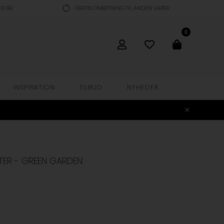
10 99
GRATIS OMBYTNING TIL ANDEN VARER
0
INSPIRATION
TILBUD
NYHEDER
TTER - GREEN GARDEN