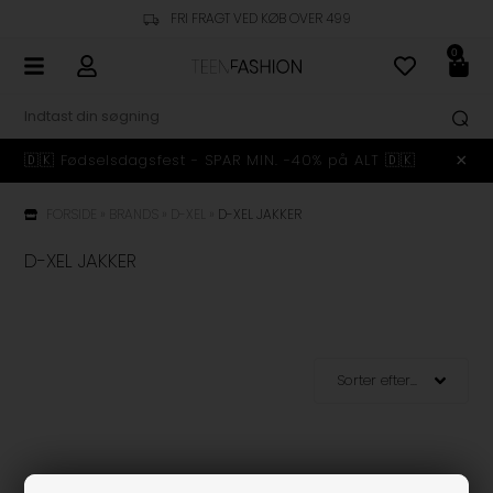
FRI FRAGT VED KØB OVER 499
0
🇩🇰 Fødselsdagsfest - SPAR MIN. -40% på ALT 🇩🇰
FORSIDE
»
BRANDS
»
D-XEL
»
D-XEL JAKKER
D-XEL JAKKER