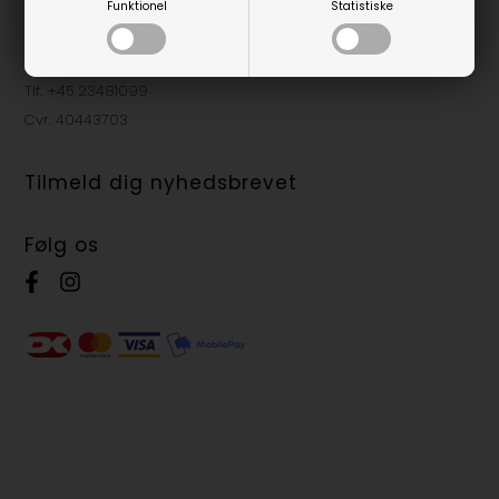
Vestergade 10H
Funktionel
Statistiske
8800 Viborg
shop@teenfashion.dk
Tlf. +45 23481099
Cvr. 40443703
Tilmeld dig nyhedsbrevet
Følg os