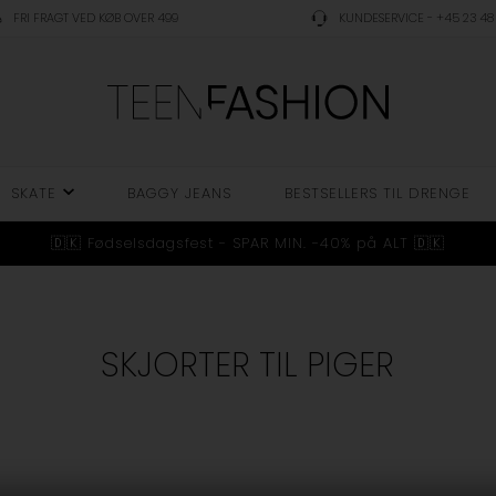
FRI FRAGT VED KØB OVER 499
KUNDESERVICE - +45 23 48 
SKATE
BAGGY JEANS
BESTSELLERS TIL DRENGE
🇩🇰 Fødselsdagsfest - SPAR MIN. -40% på ALT 🇩🇰
SKJORTER TIL PIGER