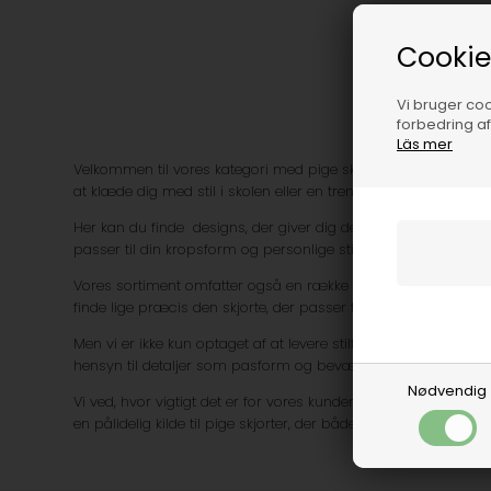
Cookie
Vi bruger cook
forbedring a
Läs mer
Velkommen til vores kategori med pige skjorter. Her finder du et 
at klæde dig med stil i skolen eller en trendy og farverig skj
Her kan du finde designs, der giver dig den perfekte blanding af
passer til din kropsform og personlige stil.
Vores sortiment omfatter også en række forskellige materialer,
finde lige præcis den skjorte, der passer til din personlige stil.
Men vi er ikke kun optaget af at levere stilfulde skjorter - vi 
hensyn til detaljer som pasform og bevægelsesfrihed, når vi d
Nødvendig
Vi ved, hvor vigtigt det er for vores kunder at have en pålideli
en pålidelig kilde til pige skjorter, der både er stilfulde og be