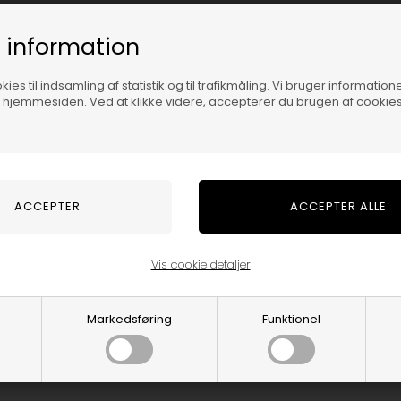
 information
ies til indsamling af statistik og til trafikmåling. Vi bruger informatione
f hjemmesiden. Ved at klikke videre, accepterer du brugen af cookies
stort udvalg af stilfulde og alsidige skjorter, der passer til enhver lejlig
orte til en aften sammen med tøserne, så har vi noget for enhver smag.
 form og funktion. Vi tilbyder forskellige snit og pasformer, såsom slim-fit
 så du kan vælge den skjorte, der passer bedst til din stil og behov. Vi 
Vis cookie detaljer
ønsker også at sikre, at du kan føle dig komfortabel og tilfreds med dit køb.
esigner vores skjorter.
Markedsføring
Funktionel
g kilde til stilfulde og alsidige skjorter, og derfor går vi ikke på kompromi
hagelige at have på, så er vores kategori med pige skjorter stedet for dig.