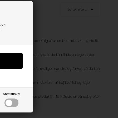
n til
.
hed. Uanset om du er på udkig efter en klassisk hvid skjorte til
 og regular-fit for at sikre, at du kan finde en skjorte, der
tilbyder også en række forskellige mønstre og farver, så du kan
 Derfor anvender vi kun materialer af høj kvalitet og tager
Statistiske
s med kvaliteten af vores produkter. Så hvis du er på udkig efter