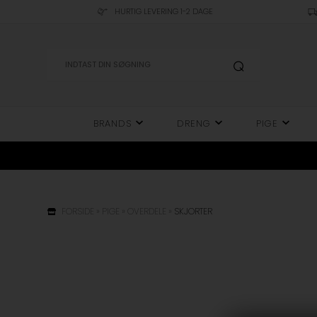
HURTIG LEVERING 1-2 DAGE
BRANDS
DRENG
PIGE
FORSIDE
»
PIGE
»
OVERDELE
»
SKJORTER