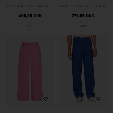
Dickies Work Pants - Elizaville - Allure
DWG Cargo Pant - Kim - Blue Jewel
499,95
DKK
279,95
DKK
27
11/12år