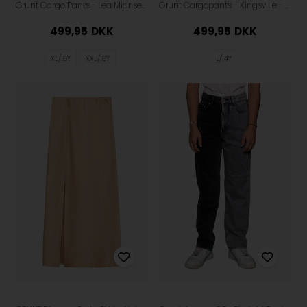
Grunt Cargo Pants - Lea Midrise - Black
Grunt Cargopants - Kingsville - White
499,95
DKK
499,95
DKK
XL/16Y
XXL/18Y
L/14Y