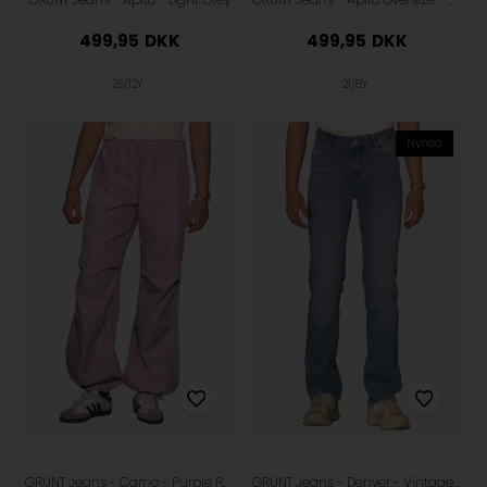
499,95
DKK
499,95
DKK
25/12Y
21/8Y
Nyhed
GRUNT Jeans - Carno - Purple Rose
GRUNT Jeans - Denver - Vintage Blue