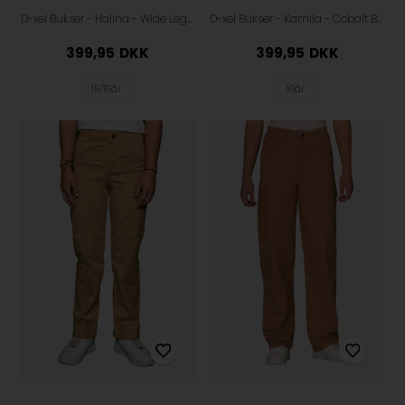
D-xel Bukser - Halina - Wide Leg - Begonia Pink
D-xel Bukser - Kamila - Cobalt Blue
399,95
DKK
399,95
DKK
15/16år
16år