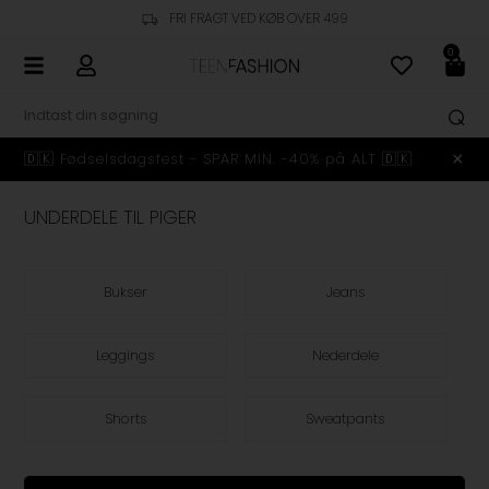
KUNDESERVICE - +45 23 48 10 99
0
🇩🇰 Fødselsdagsfest - SPAR MIN. -40% på ALT 🇩🇰
UNDERDELE TIL PIGER
Bukser
Jeans
Leggings
Nederdele
Shorts
Sweatpants