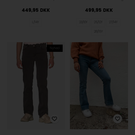
449,95
DKK
499,95
DKK
L/14Y
23/10Y
25/12Y
27/14Y
28/15Y
Nyhed