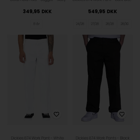
349,95
DKK
549,95
DKK
8 år
24/28
27/28
28/28
28/30
Dickies 874 Work Pant - White
Dickies 874 Work Pants - Black