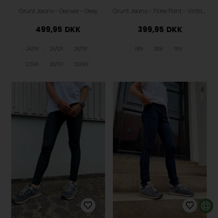
Grunt Jeans - Denver - Grey
Grunt Jeans - Flare Pant - Vintage Acid Blue
499,95
DKK
399,95
DKK
24/11Y
25/12Y
26/13Y
8år
10år
11år
27/14Y
28/15Y
29/16Y