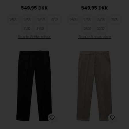
549,95
DKK
549,95
DKK
24/28
28/28
29/30
30/30
24/28
27/28
28/28
32/30
31/32
34/32
28/32
29/32
Se alle 8 størrelser
Se alle 9 størrelser