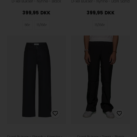
D-xel Bukser - Nynne - Black
D-xel Bukser - Nynne - Dark Sand
399,95
DKK
399,95
DKK
8år
15/16år
15/16år
D-xel Bukser - Strech - Kamila - Black
D-xel Bukser - Tarra - Black