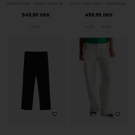
GRUNT Bukser - Worker Yellow Stripe - Egg Shell
Grunt Cargo Pants - Lea Midrise - Army
549,95
DKK
499,95
DKK
28/15Y
XL/16Y
XXL/18Y