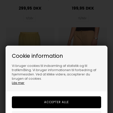
299,95
DKK
199,95
DKK
11/12år
15/16år
Cookie information
Vi bruger cookies til indsamling af statistik og til
trafikmåling. Vi bruger informationen til forbedring af
hjemmesiden. Ved at klikke videre, accepterer du
brugen af cookies.
Läs mer
D-xel Bukser - Tarra - Yellow Sun
D-xel Cargo Pants - Natasja - Beige