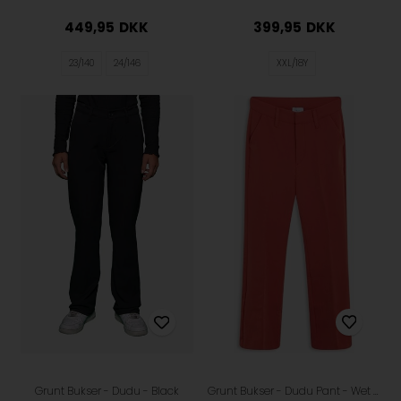
449,95
DKK
399,95
DKK
23/140
24/146
XXL/18Y
Grunt Bukser - Dudu Pant - Wet Clay
Grunt Bukser - Dudu - Black