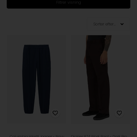
Filtrer visning
Columbia Hike™ Jogger - Navy
Dickies 874 Work Pant - Dark Brown