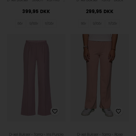
399,95
DKK
299,95
DKK
8år
9/10år
11/12år
8år
9/10år
11/12år
D-xel Bukser - Tarra - Iris Purple
D-xel Bukser - Tarra - Rose