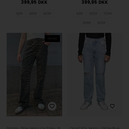
399,95
DKK
399,95
DKK
21/8Y
23/10Y
33/20Y
21/8Y
25/12Y
27/14Y
29/16Y
33/20Y
Nyhed
Fraizer - Pige Jeans Lav Talje - Malou - Leopard Print
Grunt 90s Jeans - Globe Blue