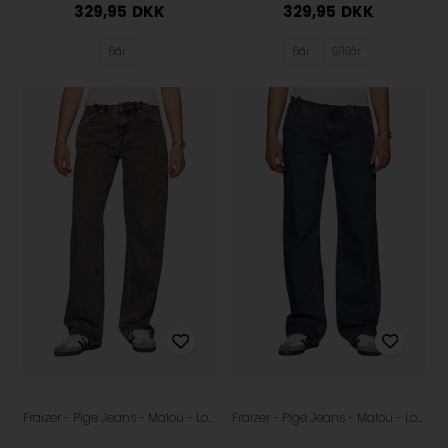
329,95
DKK
329,95
DKK
8år
8år
9/10år
Fraizer - Pige Jeans - Malou - Low waist - Grey
Fraizer - Pige Jeans - Malou - Low Waist - Retro Blue