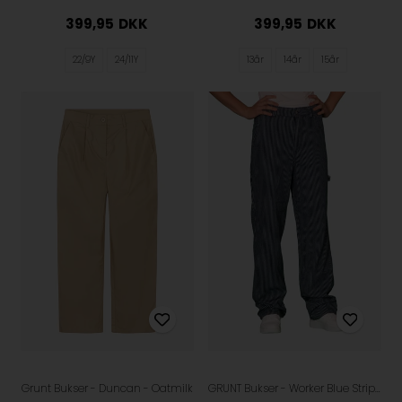
399,95
DKK
399,95
DKK
13år
14år
15år
22/9Y
24/11Y
Grunt Bukser - Duncan - Oatmilk
GRUNT Bukser - Worker Blue Stripe - Navy