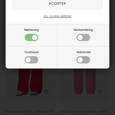
299,95
DKK
299,95
DKK
Vis cookie detaljer
11/12år
13/14år
15/16år
11/12år
15/16år
Nødvendig
Markedsføring
Funktionel
Statistiske
D-xel Cargo Pants - Natasja - Red
D-xel Cargo Pants - Rakel - Begonia Pink