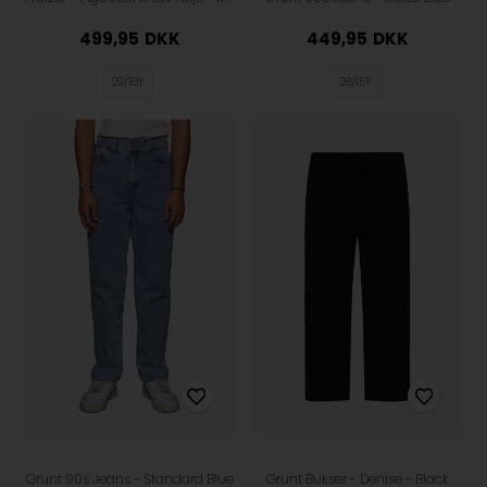
499,95
DKK
449,95
DKK
29/16Y
28/15Y
Grunt 90s Jeans - Standard Blue
Grunt Bukser - Denise - Black