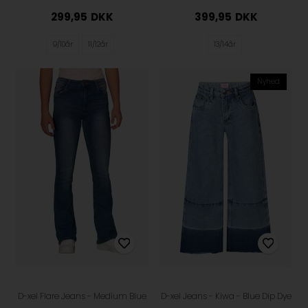
299,95
DKK
399,95
DKK
9/10år
11/12år
13/14år
Nyhed
D-xel Flare Jeans - Medium Blue
D-xel Jeans - Kiwa - Blue Dip Dye