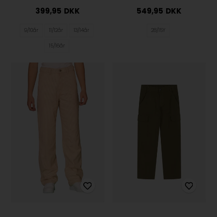
399,95
DKK
549,95
DKK
9/10år
11/12år
13/14år
28/15Y
15/16år