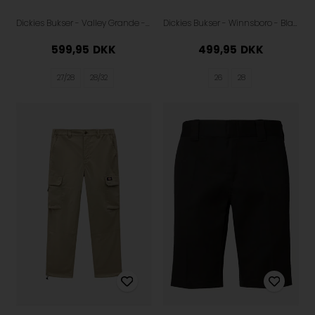
Dickies Bukser - Valley Grande - Charcoal Grey
Dickies Bukser - Winnsboro - Black
599,95
DKK
499,95
DKK
27/28
28/32
26
28