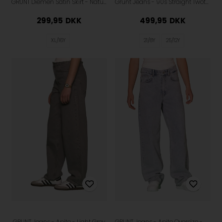
GRUNT Diemen Satin Skirt - Nature
Grunt Jeans - 90s Straight Twotone - Black
299,95
DKK
499,95
DKK
XL/16Y
21/8Y
25/12Y
GRUNT Jeans - Apito - Light Grey
GRUNT Jeans - Apito Oversize - Blue