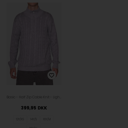
Basic - Half Zip Cable Knit - Light Grey
399,95
DKK
12Y/XS
14Y/S
16Y/M