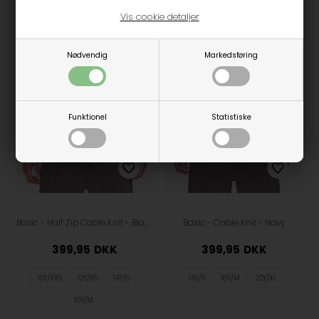
Vis cookie detaljer
Nødvendig
Markedsføring
Funktionel
Statistiske
Basic - Half Zip Cable Knit - Black
Basic - Cable Knit - Navy
399,95
DKK
399,95
DKK
10Y/XXS
12Y/XS
14Y/S
14Y/S
16Y/M
20Y/XL
16Y/M