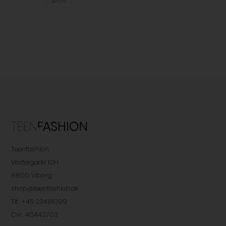
20Y/XL
Teenfashion
Vestergade 10H
8800 Viborg
shop@teenfashion.dk
Tlf. +45 23481099
Cvr. 40443703