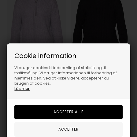
Cookie information
Vi bruger cookies til indsamling af statistik og til
trafikmåling. Vi bruger informationen til forbedring af
hjemmesiden. Ved at klikke videre, accepterer du
brugen af cookies.
Basic - Half Zip Strik - Light Grey
Basic - Cable Knit - Black
Läs mer
399,95
DKK
399,95
DKK
10Y/XXS
12Y/XS
14Y/S
14Y/S
16Y/M
18Y/L
20Y/XL