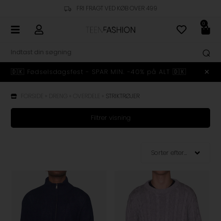
FRI FRAGT VED KØB OVER 499
0
🇩🇰 Fødselsdagsfest - SPAR MIN. -40% på ALT 🇩🇰
FORSIDE
»
DRENG
»
OVERDELE
»
STRIKTRØJER
Filtrer visning