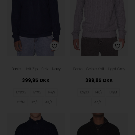
Basic - Half Zip - Strik - Navy
Basic - Cable Knit - Light Grey
399,95
DKK
399,95
DKK
10Y/XXS
12Y/XS
14Y/S
12Y/XS
14Y/S
16Y/M
16Y/M
18Y/L
20Y/XL
20Y/XL