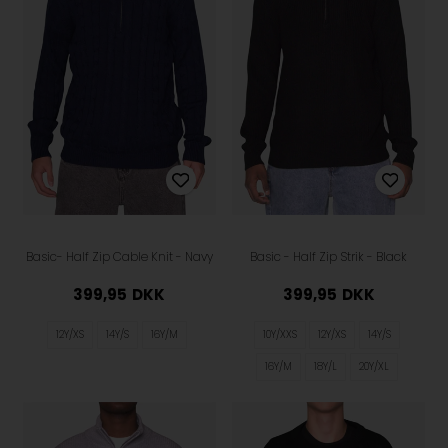
Basic- Half Zip Cable Knit - Navy
Basic - Half Zip Strik - Black
399,95
DKK
399,95
DKK
12Y/XS
14Y/S
16Y/M
10Y/XXS
12Y/XS
14Y/S
16Y/M
18Y/L
20Y/XL