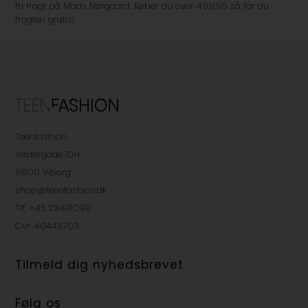
fri fragt på Mads Nørgaard. Køber du over 499,95 så får du
fragten gratis!
Teenfashion
Vestergade 10H
8800 Viborg
shop@teenfashion.dk
Tlf. +45 23481099
Cvr. 40443703
Tilmeld dig nyhedsbrevet
Følg os