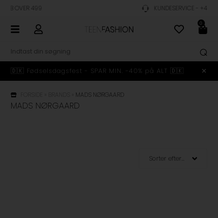
KUNDESERVICE - +45 23 48 10 99
0
🇩🇰 Fødselsdagsfest - SPAR MIN. -40% på ALT 🇩🇰
FORSIDE
»
BRANDS
»
MADS NØRGAARD
MADS NØRGAARD