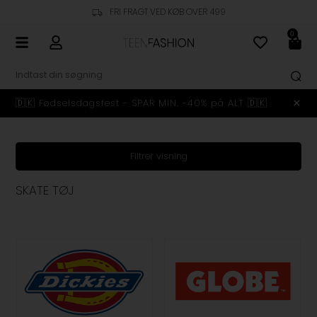
FRI FRAGT VED KØB OVER 499
0
🇩🇰 Fødselsdagsfest - SPAR MIN. -40% på ALT 🇩🇰
Filtrer visning
SKATE TØJ