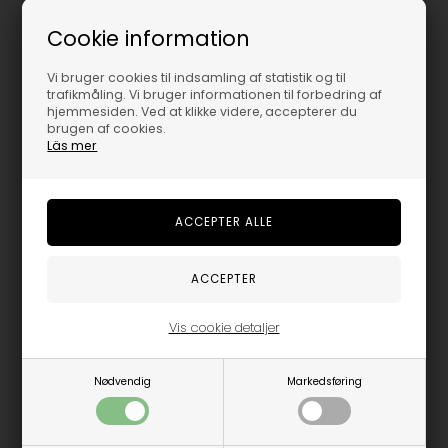
Cookie information
Vi bruger cookies til indsamling af statistik og til
trafikmåling. Vi bruger informationen til forbedring af
hjemmesiden. Ved at klikke videre, accepterer du
brugen af cookies.
Läs mer
Spitfire T-Shirt l/æ - Junior - Bighead - Black / Gold / Red
Thrasher Sweatshirt - Flame - Black
399,95
DKK
599,95
DKK
9/10år
XL
Vis cookie detaljer
Nødvendig
Markedsføring
Anerkendt skate tøj til alle