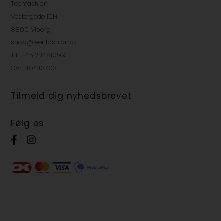
Teenfashion
Vestergade 10H
8800 Viborg
shop@teenfashion.dk
Tlf. +45 23481099
Cvr. 40443703
Tilmeld dig nyhedsbrevet
Følg os