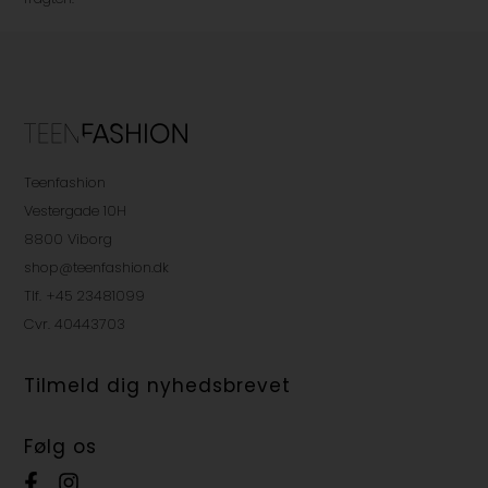
Teenfashion
Vestergade 10H
8800 Viborg
shop@teenfashion.dk
Tlf. +45 23481099
Cvr. 40443703
Tilmeld dig nyhedsbrevet
Følg os