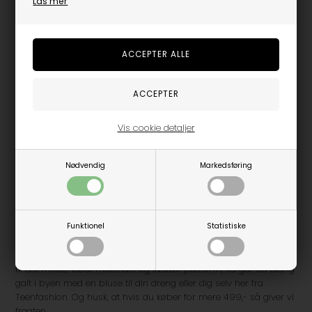
Läs mer
Smarte bluser og langærmet t-shirts til drenge
En lækker bluse er altid et godt valg, hvis man ønsker at stå
smart i hverdagen eller til lidt mere formelle situationer.
Teenfashion har bluser til drenge fra alderen 8 - 16 år samt XS -
Vis cookie detaljer
XL i voksenstørrelser. Lækre bluser fra Dickies, Grunt, DWG og
meget andet er at finde i vores katalog. Bemærk at Dickies bluser
er i voksen størrelse. Det gode ved bluser er at det er nemt for
Nødvendig
Markedsføring
børn og voksne at style blusen med det meste tøj, samt kan en
bluse bruges derhjemme i afslappet stil eller på café i hyggelige
omgivelser.
Vores bluser er i stærk kvalitet. Vi er kun interesseret i at
Funktionel
Statistiske
forhandle fra de bedste og populæreste mærker. Her kan du
med sikkerhed forvente en bluse, som er slidstærk og kan holde
til det meste. Blødt materiale og lækker pasform, så går du aldrig
galt i byen med en bluse til din dreng eller dig selv her fra
Teenfashion. Og husk, at hvis du køber for mere 499,- så giver vi
fragten.