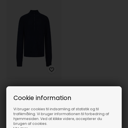
GRUNT Durbuy Knit - Navy
Cookie information
399,95
DKK
Vi bruger cookies til indsamling af statistik og til
trafikmåling. Vi bruger informationen til forbedring af
M/12Y
XXL/18Y
hjemmesiden. Ved at klikke videre, accepterer du
brugen af cookies.