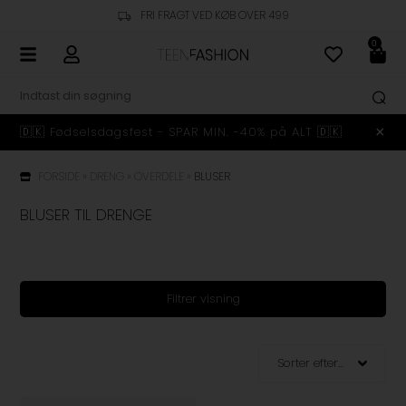
FRI FRAGT VED KØB OVER 499
0
🇩🇰 Fødselsdagsfest - SPAR MIN. -40% på ALT 🇩🇰
FORSIDE
»
DRENG
»
OVERDELE
»
BLUSER
BLUSER TIL DRENGE
Filtrer visning