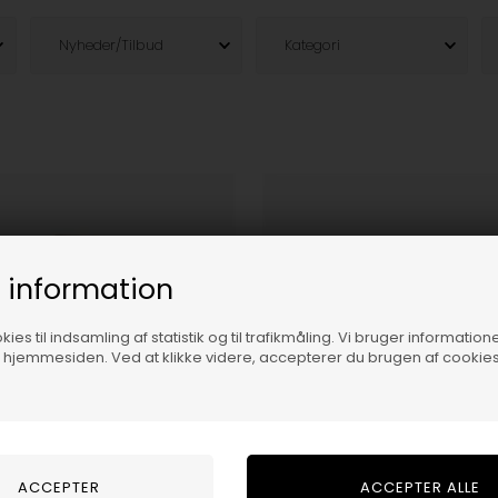
Nyheder/Tilbud
Kategori
 information
ies til indsamling af statistik og til trafikmåling. Vi bruger informatione
f hjemmesiden. Ved at klikke videre, accepterer du brugen af cookies