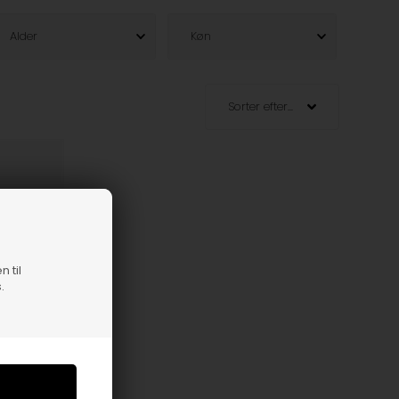
Alder
Køn
n til
.