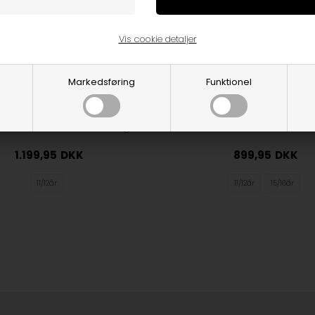
Vis cookie detaljer
Markedsføring
Funktionel
Kalle Linen Blazer - Beige
Grunt Kalle Blazer - B
1.199,95
DKK
899,95
DKK
11/12år
11/12år
15/16år