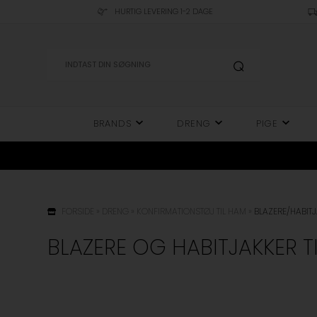
HURTIG LEVERING 1-2 DAGE
BRANDS
DRENG
PIGE
FORSIDE
»
DRENG
»
KONFIRMATIONSTØJ TIL HAM
»
BLAZERE/HABIT
BLAZERE OG HABITJAKKER T