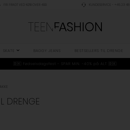
FRI FRAGT VED KØB OVER 499
KUNDESERVICE - +45 23 48 
SKATE
BAGGY JEANS
BESTSELLERS TIL DRENGE
🇩🇰 Fødselsdagsfest - SPAR MIN. -40% på ALT 🇩🇰
JAKKE
IL DRENGE