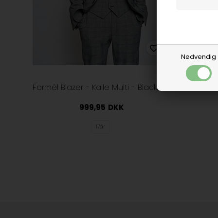
Nødvendig
Formél Blazer - Kalle Multi - Black Check
Formél 
999,95
DKK
17år