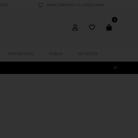
10 99
GRATIS OMBYTNING TIL ANDEN VARER
0
INSPIRATION
TILBUD
NYHEDER