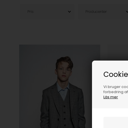
Pris
Producenter
Cookie
Vi bruger cook
forbedring a
Läs mer