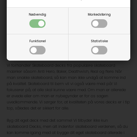
8.0
Nødvendig
Markedsføring
Funktionel
Statistiske
Decks fra populære mærker
Vi forhandler Skateboard decks fra populære skateboard
mærker såsom Anti Hero, Baker, Deathwish, Real og flere. Når
man snakke skateboard, så kan man ikke undgå at komme ind
på kvalitet. Skateboard til børn vil vi også være med på! Vi
fokuserer på, at alle skal kunne være med. Om man er allerede
er øvede eller om man er nybegynder er for os sagen
uvedkommende. Vi sørger for, at kvaliteten på vores decks er i tip
top, således det er sikkert for alle.
Byg dit eget deck med det samme! Vi tilbyder ikke kun
skateboard Decks, men alt indenfor skateboard verdenen, så du
kan komme igang med at bygge dit eget skateboard allerede i