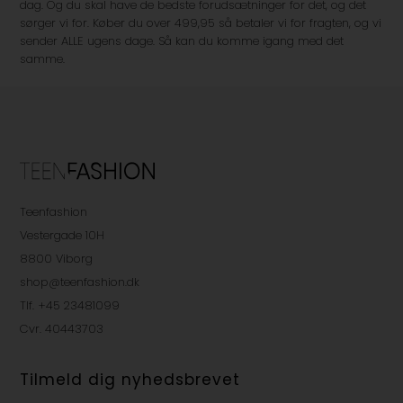
dag. Og du skal have de bedste forudsætninger for det, og det
sørger vi for. Køber du over 499,95 så betaler vi for fragten, og vi
sender ALLE ugens dage. Så kan du komme igang med det
samme.
Teenfashion
Vestergade 10H
8800 Viborg
shop@teenfashion.dk
Tlf. +45 23481099
Cvr. 40443703
Tilmeld dig nyhedsbrevet