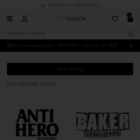
FRI FRAGT VED KØB OVER 499
0
🇩🇰 Fødselsdagsfest - SPAR MIN. -40% på ALT 🇩🇰
Filtrer visning
SKATEBOARD DECKS
​