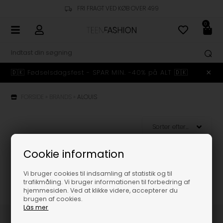
FRI FRAGT VED KØB OVER 499
0
🇩🇰 Fødselsdagsfest - SPAR MIN. -40% på ALT 🇩🇰
FORSIDE
»
BRANDS
»
ALOUIS
Cookie information
Vi bruger cookies til indsamling af statistik og til
trafikmåling. Vi bruger informationen til forbedring af
hjemmesiden. Ved at klikke videre, accepterer du
brugen af cookies.
Läs mer