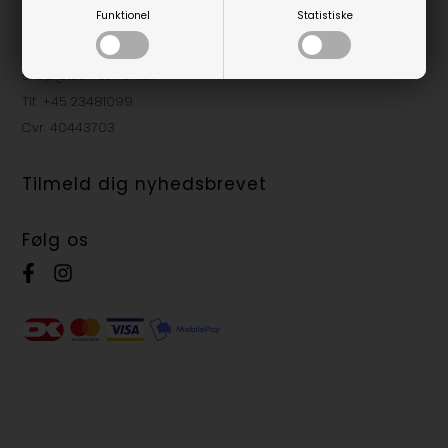
Funktionel
Statistiske
Vestergade 10H
8800 Viborg
shop@teenfashion.dk
Tlf. +45 23481099
Cvr. 40443703
Tilmeld dig nyhedsbrevet
Følg os