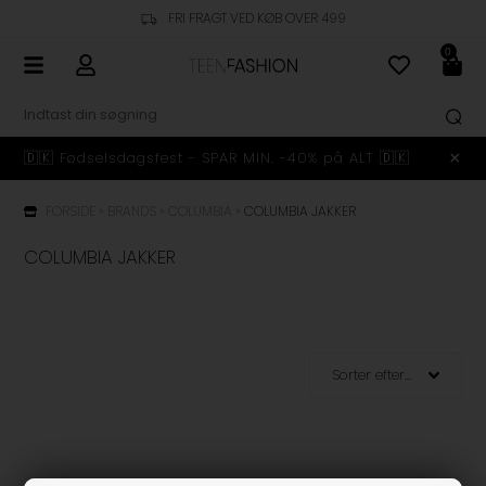
FRI FRAGT VED KØB OVER 499
0
🇩🇰 Fødselsdagsfest - SPAR MIN. -40% på ALT 🇩🇰
FORSIDE
»
BRANDS
»
COLUMBIA
»
COLUMBIA JAKKER
COLUMBIA JAKKER