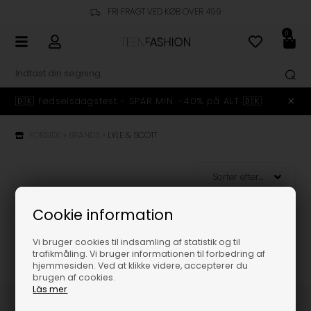
FRI FRAGT VED KØB OVER 499
0
🇩🇰 Fødselsdagsfest - SPAR MIN. -40% på ALT 🇩🇰
FORSIDE
»
BRANDS
»
LYLE & SCOTT
Cookie information
Vi bruger cookies til indsamling af statistik og til
trafikmåling. Vi bruger informationen til forbedring af
hjemmesiden. Ved at klikke videre, accepterer du
brugen af cookies.
Läs mer