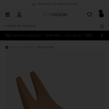
FRI FRAGT VED KØB OVER 499
0
🇩🇰 Fødselsdagsfest - SPAR MIN. -40% på ALT 🇩🇰
FORSIDE
»
BRANDS
»
ROSEMUNDE