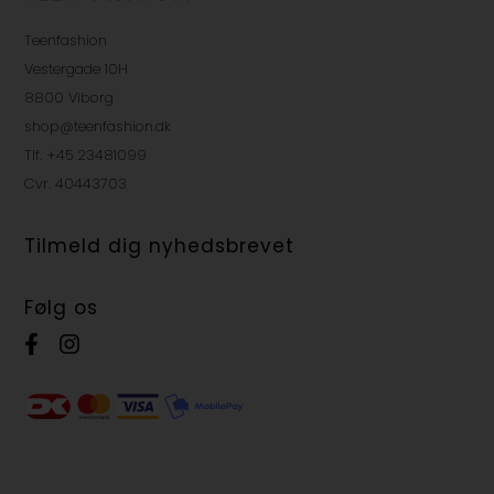
Teenfashion
Vestergade 10H
8800 Viborg
shop@teenfashion.dk
Tlf. +45 23481099
Cvr. 40443703
Tilmeld dig nyhedsbrevet
Følg os