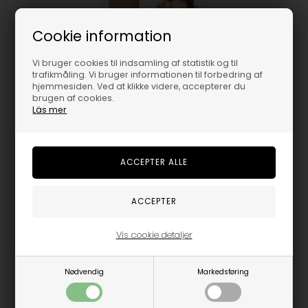
Cookie information
ROSEMUNDE TOP - ONE SHOULDER - ALMOND
Vi bruger cookies til indsamling af statistik og til
trafikmåling. Vi bruger informationen til forbedring af
hjemmesiden. Ved at klikke videre, accepterer du
149,95
DKK
brugen af cookies.
Läs mer
Vælg størrelse
13/14år
15/16år
Vis cookie detaljer
Nødvendig
Markedsføring
Trustpilot