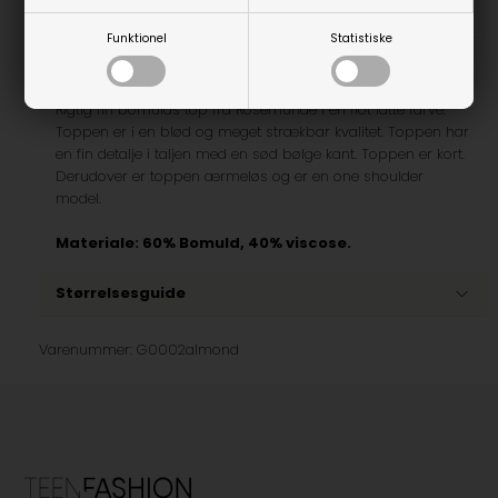
Beskrivelse
Funktionel
Statistiske
Rosemunde Cotton Cropped Top
Rigtig fin bomulds top fra Rosemunde i en flot latte farve.
Toppen er i en blød og meget strækbar kvalitet. Toppen har
en fin detalje i taljen med en sød bølge kant. Toppen er kort.
Derudover er toppen ærmeløs og er en one shoulder
model.
Materiale:
60% Bomuld, 40% viscose.
Størrelsesguide
Varenummer:
G0002almond