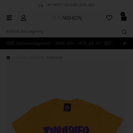
FRI FRAGT VED KØB OVER 499
0
🇩🇰 Fødselsdagsfest - SPAR MIN. -40% på ALT 🇩🇰
FORSIDE
»
BRANDS
»
THRASHER