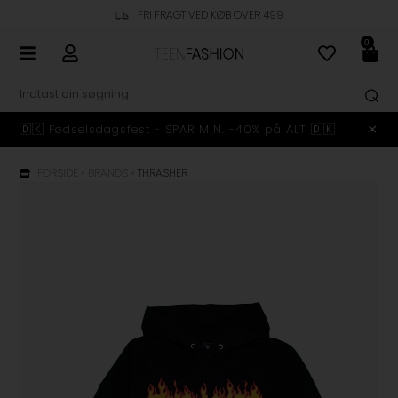
FRI FRAGT VED KØB OVER 499
0
🇩🇰 Fødselsdagsfest - SPAR MIN. -40% på ALT 🇩🇰
FORSIDE
»
BRANDS
»
THRASHER