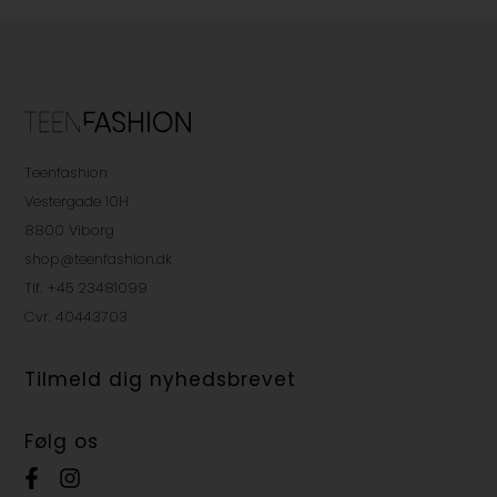
Teenfashion
Vestergade 10H
8800 Viborg
shop@teenfashion.dk
Tlf. +45 23481099
Cvr. 40443703
Tilmeld dig nyhedsbrevet
Følg os