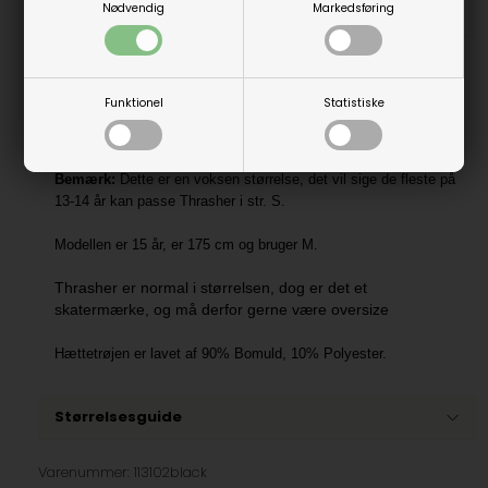
Nødvendig
Markedsføring
Beskrivelse
Thrasher Hood Flame Unisex.
Funktionel
Statistiske
Super fed sort hættetrøje. Hættetrøjen har det klassiske flamme
Thrasher logo på fronten.
Bemærk:
Dette er en voksen størrelse, det vil sige de fleste på
13-14 år kan passe Thrasher i str. S.
Modellen er 15 år, er 175 cm og bruger M.
Thrasher er normal i størrelsen, dog er det et
skatermærke, og må derfor gerne være oversize
Hættetrøjen er lavet af 90% Bomuld, 10% Polyester.
Størrelsesguide
Varenummer:
113102black