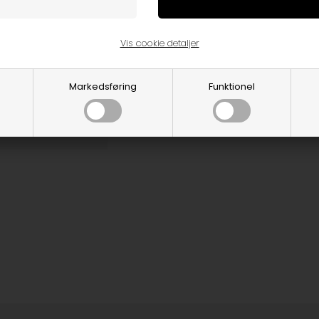
Størrelsesguide
Vis cookie detaljer
Varenummer:
4EF312-M00jiveswing
Markedsføring
Funktionel