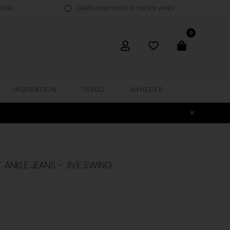
10 99
GRATIS OMBYTNING TIL ANDEN VARER
0
INSPIRATION
TILBUD
NYHEDER
T ANKLE JEANS - JIVE SWING