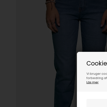
Cookie
Vi bruger cook
forbedring a
Läs mer