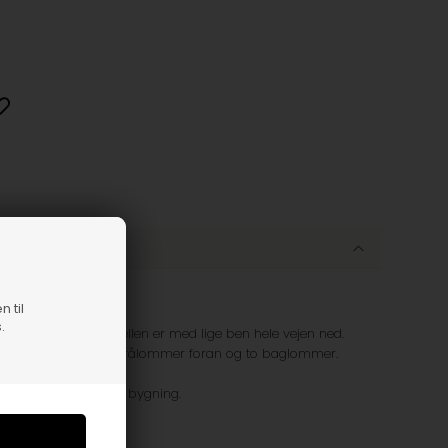
s Pige 8-16 år
n til
.
er en ankel buks. Modellen er med lige ben hele vejen ned.
 farve. De har to skrålommer foran og to baglommer.
 er 159 cm og slank af bygning.
ter, 1% elastane.