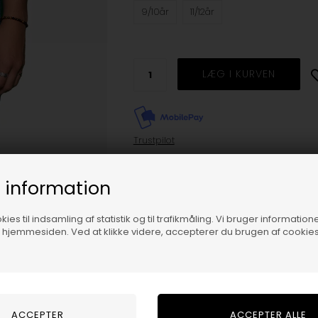
9/10år
11/12år
Trustpilot
Beskrivelse
 information
Levi's Ribcage Straight Ankle Jean
ies til indsamling af statistik og til trafikmåling. Vi bruger informatione
f hjemmesiden. Ved at klikke videre, accepterer du brugen af cookies
Rigtig lækre jeans fra Levi's. Jeansene 
Jeansene kommer i en lækker blå denim
Modellen bruger str. 11-12 år (152) , hun
Materiale: 67% cotton, 27% polyes