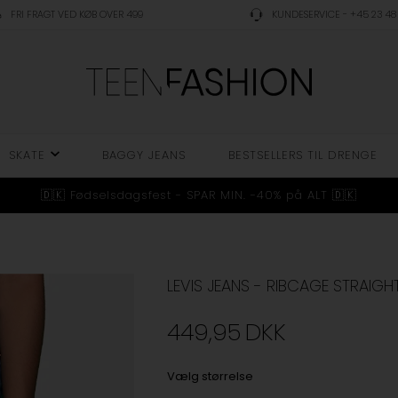
FRI FRAGT VED KØB OVER 499
KUNDESERVICE - +45 23 48 
SKATE
BAGGY JEANS
BESTSELLERS TIL DRENGE
🇩🇰 Fødselsdagsfest - SPAR MIN. -40% på ALT 🇩🇰
LEVIS JEANS - RIBCAGE STRAIGH
449,95
DKK
Vælg størrelse