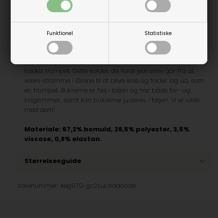
Beskrivelse
Funktionel
Statistiske
Levi's 726 High Rise Flare Jeans
Super fed jeans fra Levi's. Jeansene er i det trendy fit, som
kaldes trompet. Dette kaldes de, fordi jeansene går fra at
være stramme i lårene til at blive løse og folder sig ud, som
en trompet. Bukserne er høj i taljen og har både for- og
baglommer, samt kan bukserne justeres i taljen. Vi er vilde
med dem!
Materiale: 67,2% bomuld, 28,5% polyester, 3,5%
viscose, 0,8% elastan.
Størrelsesguide
Varenummer:
4eg970-gc2suchadoozie