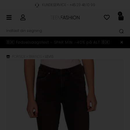
KUNDESERVICE - +45 23 48 10 99
0
🇩🇰 Fødselsdagsfest - SPAR MIN. -40% på ALT 🇩🇰
FORSIDE
»
BRANDS
»
LEVIS