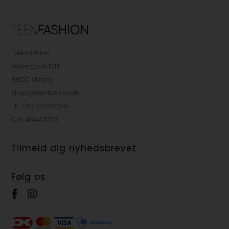
Teenfashion
Vestergade 10H
8800 Viborg
shop@teenfashion.dk
Tlf. +45 23481099
Cvr. 40443703
Tilmeld dig nyhedsbrevet
Følg os