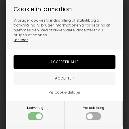
Cookie information
Vi bruger cookies til indsamling af statistik og til
trafikmåling. Vi bruger informationen til forbedring af
GRUNT ALLAN LINEN PANTS - SAND
hjemmesiden. Ved at klikke videre, accepterer du
brugen af cookies.
349,95
DKK
Läs mer
Vælg størrelse
Vis cookie detaljer
Trustpilot
Nødvendig
Markedsføring
Beskrivelse