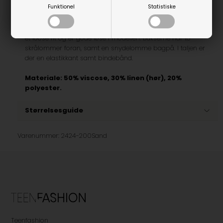
Funktionel
Statistiske
GRUNT Allan Linen Pants
Mega lækre hørbukser i sandfarve fra Grunt. Bukserne har
et loose fit og er gode løse i modellen. Bukserne har to
skrålommer foran, samt en snydelomme bagpå. I taljen er
der en elastikkant samt bindebånd.
Materiale: 50% viscose, 30% linen (hør), 20%
polyester.
Størrelsesguide
Varenummer:
2424-200Sand
Teenfashion