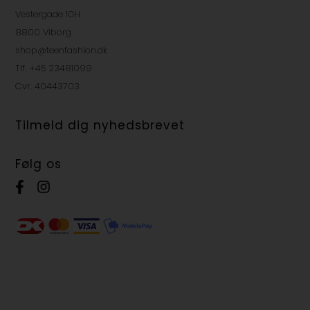
Vestergade 10H
8800 Viborg
shop@teenfashion.dk
Tlf. +45 23481099
Cvr. 40443703
Tilmeld dig nyhedsbrevet
Følg os