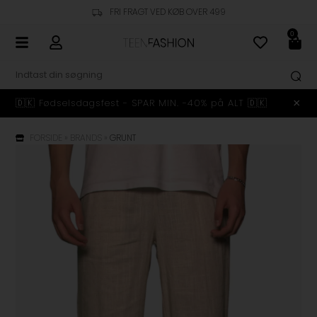
FRI FRAGT VED KØB OVER 499
0
🇩🇰 Fødselsdagsfest - SPAR MIN. -40% på ALT 🇩🇰
FORSIDE
»
BRANDS
»
GRUNT