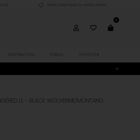
10 99
GRATIS OMBYTNING TIL ANDEN VARER
0
INSPIRATION
TILBUD
NYHEDER
ANGERED LL - BLACK WOLVERINE/MONTANO