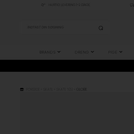
HURTIG LEVERING 1-2 DAGE
BRANDS
DRENG
PIGE
FORSIDE
»
SKATE
»
SKATE TØJ
»
GLOBE