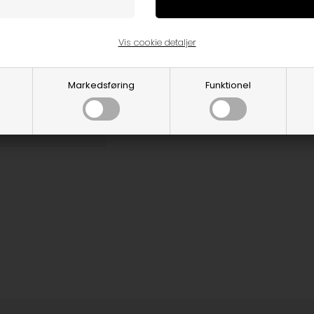
Varenummer:
gblallblackwolverinemonta
Vis cookie detaljer
Markedsføring
Funktionel