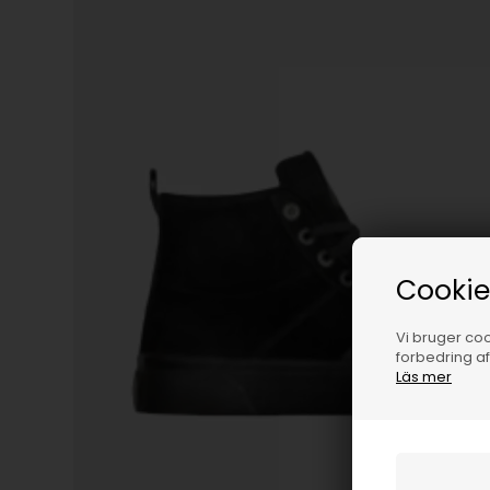
Cookie
Vi bruger cook
forbedring a
Läs mer