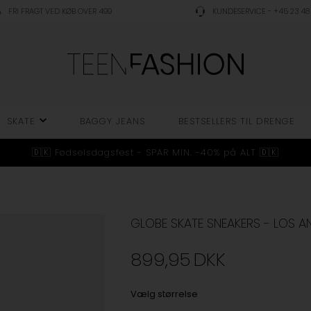
FRI FRAGT VED KØB OVER 499
KUNDESERVICE - +45 23 48 
SKATE
BAGGY JEANS
BESTSELLERS TIL DRENGE
🇩🇰 Fødselsdagsfest - SPAR MIN. -40% på ALT 🇩🇰
GLOBE SKATE SNEAKERS - LOS 
899,95
DKK
Vælg størrelse