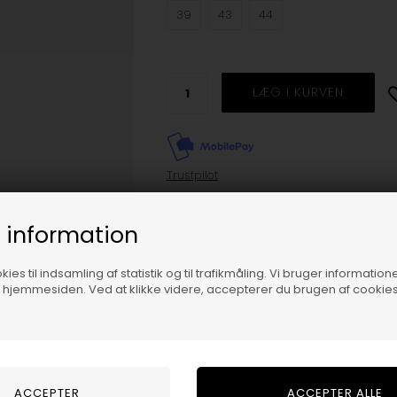
39
43
44
Trustpilot
Beskrivelse
 information
Globe Los Angered ll
ies til indsamling af statistik og til trafikmåling. Vi bruger informatione
f hjemmesiden. Ved at klikke videre, accepterer du brugen af cookies
Mega cool sneakers fra Globe. Skoen er l
højskaftet og har en robust sort gummis
Derudover kommer de med sorte snør
Størrelsesguide