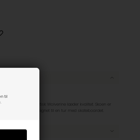
n til
.
avet i en helt fantastisk Wolverine læder kvalitet. Skoen er
ål, som gør den velegnet til en tur med skateboardet.
ebånd.