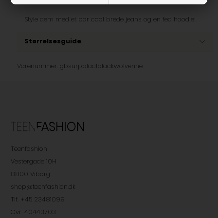
Style dem med et par cool brede jeans og en fed hoodie!
Størrelsesguide
Varenummer:
gbsurpblaclblackwolverine
Teenfashion
Vestergade 10H
8800 Viborg
shop@teenfashion.dk
Tlf. +45 23481099
Cvr. 40443703