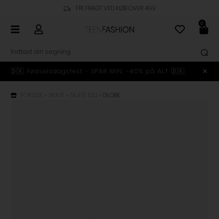
FRI FRAGT VED KØB OVER 499
0
🇩🇰 Fødselsdagsfest - SPAR MIN. -40% på ALT 🇩🇰
FORSIDE
»
SKATE
»
SKATE TØJ
»
GLOBE