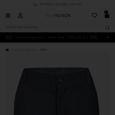
FRI FRAGT VED KØB OVER 499
0
🇩🇰 Fødselsdagsfest - SPAR MIN. -40% på ALT 🇩🇰
FORSIDE
»
BRANDS
»
DWG