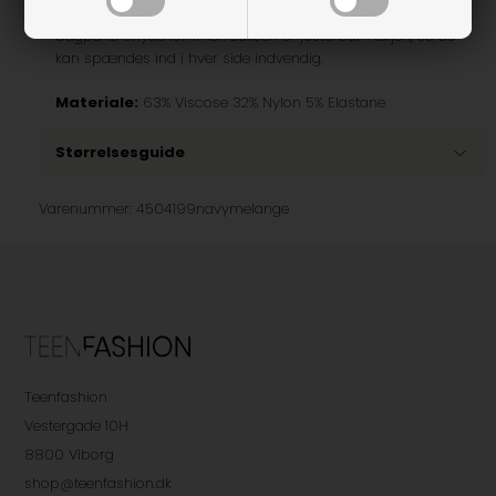
De er med lynlås i skridtet. Der er to skrålommer foran,
bagpå to snyde lommer. Buksen er justerbar i taljen, så de
kan spændes ind i hver side indvendig.
Materiale:
63% Viscose 32% Nylon 5% Elastane
Størrelsesguide
Varenummer:
4504199navymelange
Teenfashion
Vestergade 10H
8800 Viborg
shop@teenfashion.dk