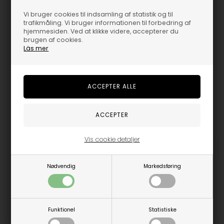
Vælg størrelse
Vi bruger cookies til indsamling af statistik og til
trafikmåling. Vi bruger informationen til forbedring af
hjemmesiden. Ved at klikke videre, accepterer du
13/14år
brugen af cookies.
Läs mer
Trustpilot
Vis cookie detaljer
Beskrivelse
Nødvendig
Markedsføring
DWG Håkon Shorts 8-16 år.
Kender du de populær bløde habit bukser fra DWG, som
føles som jogging bukser?
Funktionel
Statistiske
Her kommer de i shorts i samme lækre bløde stof.