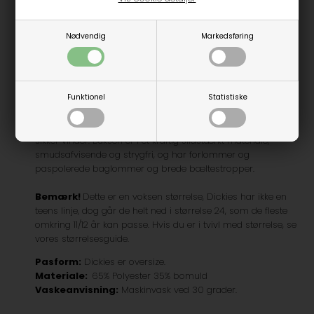
populær blandt skatere, da den giver rummelighed i lårene
og læggen, som gør dem yderst behagelige at have på.
Hvis du normalt svinger mellem størrelse W27 og W28 i
Nødvendig
Markedsføring
livvidden, vil vi anbefale en størrelse W28. Buksen sidder
over hoften i livvidden og har en normal skridt og
benlængde. Materialet kan godt virke lidt ”stift” første gang
man har dem på, men efter et par dages brug og en vask
Funktionel
Statistiske
eller to, er de bløde og behagelige. 874 modellen passer
godt til mange outfits og ser rigtig cool ud med et opsmøg.
Så om du skal bruge dem i skole eller skatebording, er de en
sikker vinder. Buksen er i et kraftig slidstærkt materiale,
smudsafvisende og strygfri, og har forlommer og
paspolerede baglommer og brede bæltestropper.
Bemærk!
Dette er en voksen størrelse, Dickies har ikke en
teens linje, dog går de helt ned i størrelse 24, som de fleste
omkring 11/12 år kan passe. Hvis du er i tvivl med størrelse, se
vores størrelsesguide.
Pasform:
Dickies er oversize.
Materiale:
65% Polyester 35% bomuld
Vaskeanvisning:
Maskinvask ved 30 grader.