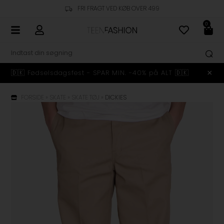
FRI FRAGT VED KØB OVER 499
0
🇩🇰 Fødselsdagsfest - SPAR MIN. -40% på ALT 🇩🇰
FORSIDE
»
SKATE
»
SKATE TØJ
»
DICKIES