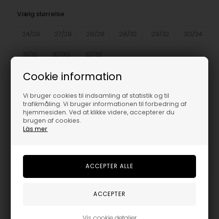
Vælg størrelse
24/28
27/28
28/28
28/32
29/32
30/34
31/32
32/30
32/32
Cookie information
Vi bruger cookies til indsamling af statistik og til
trafikmåling. Vi bruger informationen til forbedring af
hjemmesiden. Ved at klikke videre, accepterer du
brugen af cookies.
Läs mer
Trustpilot
Beskrivelse
DICKIES 874 WORK PANT
Dickies 874 work pant er relaxed fit. Modellen er særlig
Vis cookie detaljer