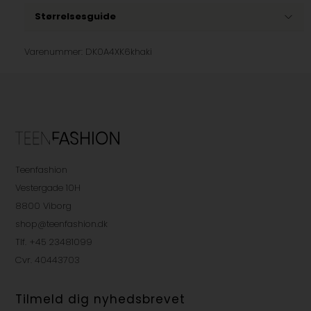
Størrelsesguide
Varenummer:
DK0A4XK6khaki
Teenfashion
Vestergade 10H
8800 Viborg
shop@teenfashion.dk
Tlf. +45 23481099
Cvr. 40443703
Tilmeld dig nyhedsbrevet