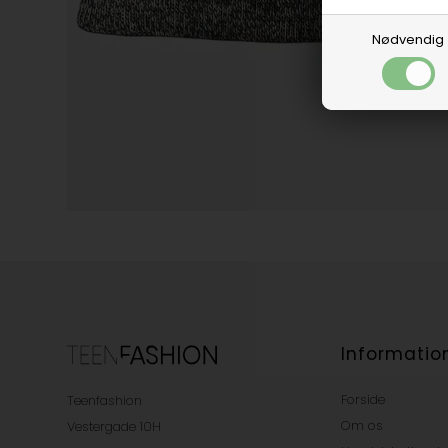
Nødvendig
Informatio
Forside
Teenfashion
Om os
Vestergade 10H