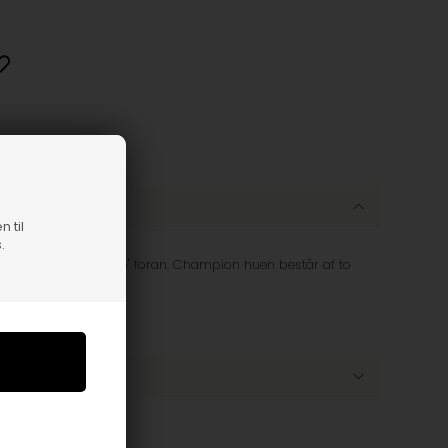
n til
.
ret "Champion logo" foran. Champion huen består af to