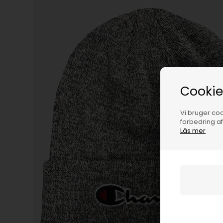
Cookie
Vi bruger cook
forbedring a
Läs mer