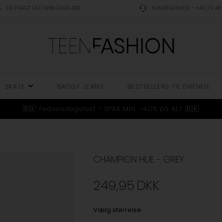
FRI FRAGT VED KØB OVER 499
KUNDESERVICE - +45 23 48 
SKATE
BAGGY JEANS
BESTSELLERS TIL DRENGE
🇩🇰 Fødselsdagsfest - SPAR MIN. -40% på ALT 🇩🇰
CHAMPION HUE - GREY
249,95
DKK
Vælg størrelse