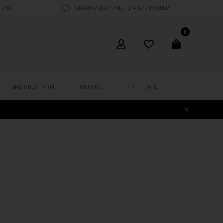
10 99
GRATIS OMBYTNING TIL ANDEN VARER
0
INSPIRATION
TILBUD
NYHEDER