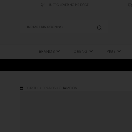
HURTIG LEVERING 1-2 DAGE
BRANDS
DRENG
PIGE
FORSIDE
»
BRANDS
»
CHAMPION