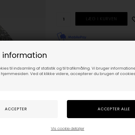
Trustpilot
 information
Beskrivelse
ies til indsamling af statistik og til trafikmåling. Vi bruger informatione
f hjemmesiden. Ved at klikke videre, accepterer du brugen af cookies
Cool hue fra Champion i grå med brode
lag strik.
Materiale: 100% Acrylic.
Størrelsesguide
Vis cookie detaljer
Varenummer:
805441grey